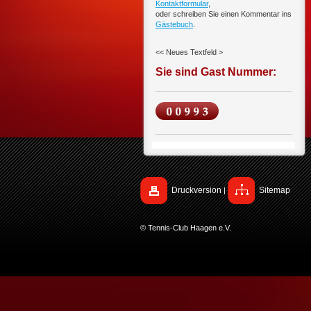
Kontaktformular
,
oder schreiben Sie einen Kommentar ins
Gästebuch
.
<< Neues Textfeld >
Sie sind Gast Nummer:
Druckversion
Sitemap
|
© Tennis-Club Haagen e.V.