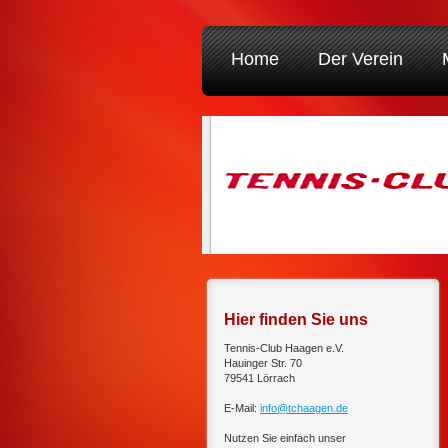
Home
Der Verein
Hier finden Sie uns
Tennis-Club Haagen e.V.
Hauinger Str. 70
79541 Lörrach
E-Mail:
info@tchaagen.de
Nutzen Sie einfach unser