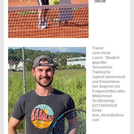
hoo.de
Trainer :
Leon Klose
Lizenz : Staatlich
geprüfter
Tennislehrer
Training für
Jugend (greencourt)
und Erwachsene
Von Beginner bis
Fortgeschritten alles
Willkommen
Tel.WhatsApp :
015734454536
Email:
leon_klose@yahoo.
com